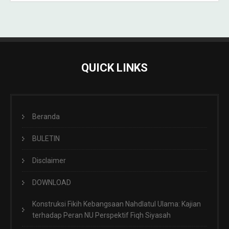
QUICK LINKS
Beranda
BULETIN
Disclaimer
DOWNLOAD
Konstruksi Fikih Kebangsaan Nahdlatul Ulama: Kajian
terhadap Peran NU Perspektif Fiqh Siyasah