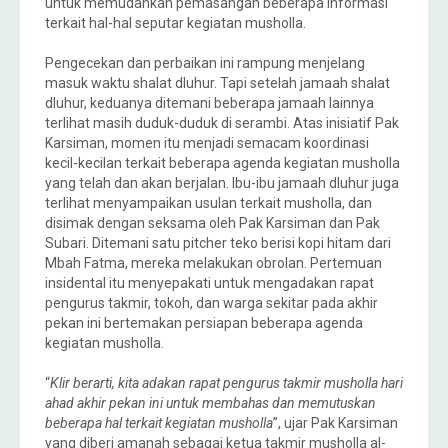
untuk memudahkan pemasangan beberapa informasi
terkait hal-hal seputar kegiatan musholla.
Pengecekan dan perbaikan ini rampung menjelang
masuk waktu shalat dluhur. Tapi setelah jamaah shalat
dluhur, keduanya ditemani beberapa jamaah lainnya
terlihat masih duduk-duduk di serambi. Atas inisiatif Pak
Karsiman, momen itu menjadi semacam koordinasi
kecil-kecilan terkait beberapa agenda kegiatan musholla
yang telah dan akan berjalan. Ibu-ibu jamaah dluhur juga
terlihat menyampaikan usulan terkait musholla, dan
disimak dengan seksama oleh Pak Karsiman dan Pak
Subari. Ditemani satu pitcher teko berisi kopi hitam dari
Mbah Fatma, mereka melakukan obrolan. Pertemuan
insidental itu menyepakati untuk mengadakan rapat
pengurus takmir, tokoh, dan warga sekitar pada akhir
pekan ini bertemakan persiapan beberapa agenda
kegiatan musholla.
“
Klir berarti, kita adakan rapat pengurus takmir musholla hari
ahad akhir pekan ini untuk membahas dan memutuskan
beberapa hal terkait kegiatan musholla
”, ujar Pak Karsiman
yang diberi amanah sebagai ketua takmir musholla al-