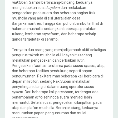
maktubah
. Sambil berbincang-bincang, keduanya
menghidupkan
sound system
dan melakukan
pengecekan pada suara dan beberapa bagian fisik
musholla yang ada di sisi utara jalan desa
Banjarkemantren. Tangga dari pohon bambo terlihat di
halaman musholla, sedangkan beberapa peralatan
tukang, lembaran styrofoam, dan beberapa selotip
ganda tergeletak di serambi.
Ternyata dua orang yang menjadi jamaah aktif sekaligus
pengurus takmir musholla al-Hidayah itu sedang
melakukan pengecekan dan perbaikan rutin.
Pengecekan fasilitas terutama pada
sound system
, atap,
dan beberapa fasilitas pendukung seperti papan
pengumuman. Pak Karsiman beberapa kali berbicara di
depan mikrofon, sedang Pak Subari melakukan
penyetingan ulang di dalam ruang operator
sound
system
. Dari beberapa kali percobaan, terdengar ada
penambahan
echo
sehingga suara menjadi lebih
memantul. Setelah usai, pengecekan dilanjutkan pada
atap dan plafon musholla. Beranjak siang, keduanya
menurunkan papan pengumuman dan mulai