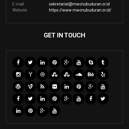
E-mail:
sekretariat@mwcnubuduran.or.id
Website:
https://www mwcnubuduran.or.id/
GET IN TOUCH