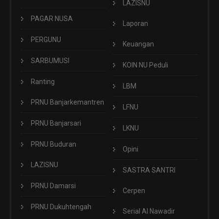
LAZISNU
PAGAR NUSA
Laporan
PERGUNU
Keuangan
SARBUMUSI
KOIN NU Peduli
Ranting
LBM
PRNU Banjarkemantren
LFNU
PRNU Banjarsari
LKNU
PRNU Buduran
Opini
LAZISNU
SASTRA SANTRI
PRNU Damarsi
Cerpen
PRNU Dukuhtengah
Serial Al Nawadir