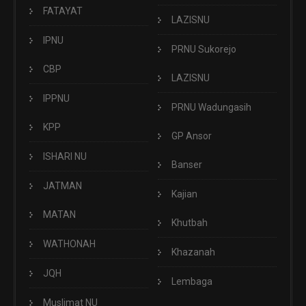
FATAYAT
LAZISNU
IPNU
PRNU Sukorejo
CBP
LAZISNU
IPPNU
PRNU Wadungasih
KPP
GP Ansor
ISHARI NU
Banser
JATMAN
Kajian
MATAN
Khutbah
WATHONAH
Khazanah
JQH
Lembaga
Muslimat NU