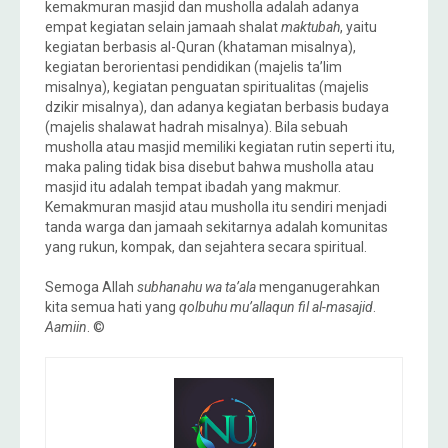
kemakmuran masjid dan musholla adalah adanya
empat kegiatan selain jamaah shalat
maktubah
, yaitu
kegiatan berbasis al-Quran (khataman misalnya),
kegiatan berorientasi pendidikan (majelis ta’lim
misalnya), kegiatan penguatan spiritualitas (majelis
dzikir misalnya), dan adanya kegiatan berbasis budaya
(majelis shalawat hadrah misalnya). Bila sebuah
musholla atau masjid memiliki kegiatan rutin seperti itu,
maka paling tidak bisa disebut bahwa musholla atau
masjid itu adalah tempat ibadah yang makmur.
Kemakmuran masjid atau musholla itu sendiri menjadi
tanda warga dan jamaah sekitarnya adalah komunitas
yang rukun, kompak, dan sejahtera secara spiritual.
Semoga Allah
subhanahu wa ta’ala
menganugerahkan
kita semua hati yang
qolbuhu mu’allaqun fil al-masajid
.
Aamiin
. ©