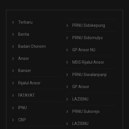
Terbaru
PRNU Sidokepung
Berita
PRNU Sidomulyo
Badan Otonom
GP Ansor NU
Ansor
MDS Rijalul Ansor
Banser
PRNU Siwalanpanji
Rijalul Ansor
GP Ansor
FATAYAT
LAZISNU
IPNU
PRNU Sukorejo
CBP
LAZISNU