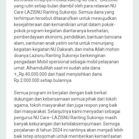
yang rutin setiap bulan diambil oleh para relawan NU
Care-LAZISNU Ranting Sukorejo. Semua dana yang
terhimpun tersebut ditasarufkan untuk mewujudkan
kesejahteraan dan kemandirian umat dalam pokok-
pokok program kegiatan diantaranya kesehatan,
pemberdayaan ekonomi, pendidikan, bantuan bencana
alam, santunan anak yatim serta untuk menunjang
kegiatan-kegiatan NU Dakwah, dan insha Allah mohon
doanya Lazisnu Ranting Sukorejo berkeinginan
pengadaan Mobil opersional sebagai mobil pelayanan
umat. Alhamdulillah saat ini sudah ada dana
+_Rp.40.000.000 dari hasil menyisihkan dana
Rp.2.000.000 setiap bulannya.
Semua program ini berjalan dengan baik berkat
dukungan dan kebersamaan semua pihak dari tokoh
agama, tokoh masyarakat dan juga respon yang baik
dari masyarakat. Selanjutnya kami menyadari sebagai
pengurus NU Care–LAZISNU Ranting Sukorejo masih
banyak kekurangan dan ketidaksempurnaan. Semoga
perjalanan di tahun 2024 ini nantinya akan menjadi lebih
baik tetep istoqomah untuk memberikan kemanfaatan