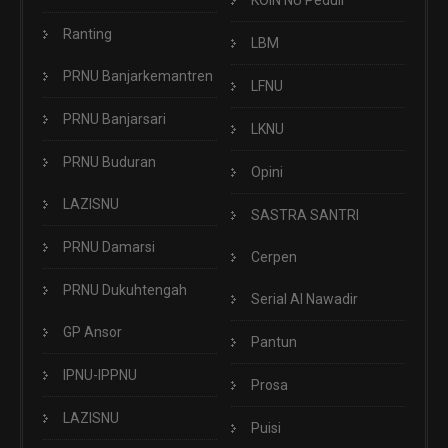
Ranting
LBM
PRNU Banjarkemantren
LFNU
PRNU Banjarsari
LKNU
PRNU Buduran
Opini
LAZISNU
SASTRA SANTRI
PRNU Damarsi
Cerpen
PRNU Dukuhtengah
Serial Al Nawadir
GP Ansor
Pantun
IPNU-IPPNU
Prosa
LAZISNU
Puisi