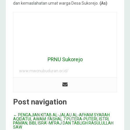
dan kemaslahatan umat warga Desa Sukorejo.
(As)
PRNU Sukorejo
www.mwcnubuduran.or.id/
Post navigation
←
PENGAJIAN KITAB AL-JALAU AL-AFHAM SYARAH
AQIDATUL AWAM: FASHAL 7 PUTERA-PUTERI, ISTRI,
PAMAN, BIBI, ISRA’-MI’RAJ DAN TABLIGH RASULULLAH
SAW