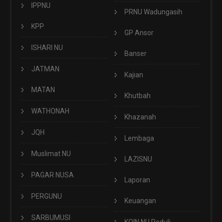
IPPNU
PRNU Wadungasih
KPP
GP Ansor
ISHARI NU
Banser
JATMAN
Kajian
MATAN
Khutbah
WATHONAH
Khazanah
JQH
Lembaga
Muslimat NU
LAZISNU
PAGAR NUSA
Laporan
PERGUNU
Keuangan
SARBUMUSI
KOIN NU Peduli