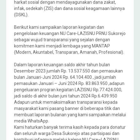
harkat sosial dengan mendayagunakan dana zakat,
infak, sedekah (ZIS) dan dana sosial keagamaan lainnya
(DSKL).
Berikut kami sampaikan laporan kegiatan dan
pengelolaan keuangan NU Care-LAZISNU PRNU Sukorejo
sebagai wujud transparansi yang sejalan dengan
komitmen kami menjadi lembaga yang MANTAP
(Modern, Akuntabel, Transparan, Amanah, Profesional).
Dalam laporan keuangan saldo akhir tahun bulan
Desember 2023 jumlah Rp. 13.537.550 dan pemasukan
bulan Januari-Juni 2024 Rp. 64.104.400 , jadi jumlah
pemasukan Januari – Juni 2024 Rp. 83.863.950 ,adapun
pengeluaran progran kegiatan LAZISNU Rp.77.424.000,
jadi saldo di akhir bulan juni tahun 2024 Rp.6.439.950
Adapun untuk memaksimalkan transparansi kepada
masyarakat kami pasang banner di beberapa titik dan
membuat laporan bulanan yang kami sampaikan melalui
media WhatsApp.
Kami haturkan banyak terima kasih kepada para donatur
dan seluruh warga Desa Sukorejo atas partisipasi dan
kontribusi infaqnya melalui kaleng NU Care–LAZISNU