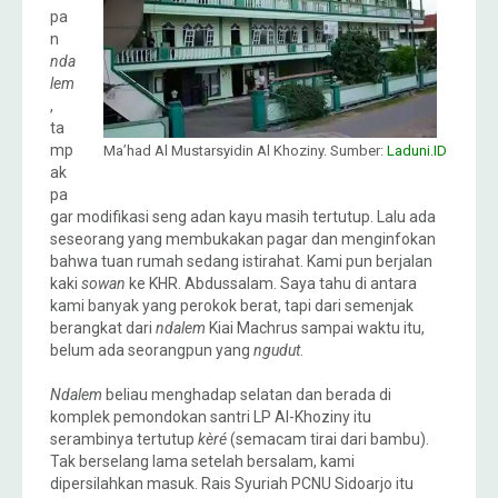
pa
n
nda
lem
,
ta
mp
Ma’had Al Mustarsyidin Al Khoziny. Sumber:
Laduni.ID
ak
pa
gar modifikasi seng adan kayu masih tertutup. Lalu ada
seseorang yang membukakan pagar dan menginfokan
bahwa tuan rumah sedang istirahat. Kami pun berjalan
kaki
sowan
ke KHR. Abdussalam. Saya tahu di antara
kami banyak yang perokok berat, tapi dari semenjak
berangkat dari
ndalem
Kiai Machrus sampai waktu itu,
belum ada seorangpun yang
ngudut
.
Ndalem
beliau menghadap selatan dan berada di
komplek pemondokan santri LP Al-Khoziny itu
serambinya tertutup
kèré
(semacam tirai dari bambu).
Tak berselang lama setelah bersalam, kami
dipersilahkan masuk. Rais Syuriah PCNU Sidoarjo itu