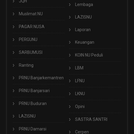
JQH
Lembaga
Muslimat NU
LAZISNU
PAGAR NUSA
Laporan
PERGUNU
Keuangan
SARBUMUSI
KOIN NU Peduli
Ranting
LBM
PRNU Banjarkemantren
LFNU
PRNU Banjarsari
LKNU
PRNU Buduran
Opini
LAZISNU
SASTRA SANTRI
PRNU Damarsi
Cerpen