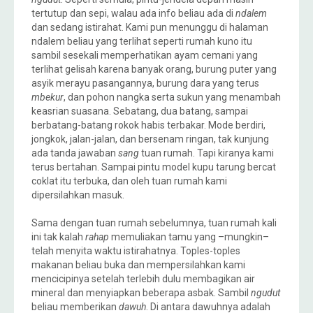
tertutup dan sepi, walau ada info beliau ada di
ndalem
dan sedang istirahat. Kami pun menunggu di halaman
ndalem beliau yang terlihat seperti rumah kuno itu
sambil sesekali memperhatikan ayam cemani yang
terlihat gelisah karena banyak orang, burung puter yang
asyik merayu pasangannya, burung dara yang terus
mbekur
, dan pohon nangka serta sukun yang menambah
keasrian suasana. Sebatang, dua batang, sampai
berbatang-batang rokok habis terbakar. Mode berdiri,
jongkok, jalan-jalan, dan bersenam ringan, tak kunjung
ada tanda jawaban
sang
tuan rumah. Tapi kiranya kami
terus bertahan. Sampai pintu model kupu tarung bercat
coklat itu terbuka, dan oleh tuan rumah kami
dipersilahkan masuk.
Sama dengan tuan rumah sebelumnya, tuan rumah kali
ini tak kalah
rahap
memuliakan tamu yang –mungkin–
telah menyita waktu istirahatnya. Toples-toples
makanan beliau buka dan mempersilahkan kami
mencicipinya setelah terlebih dulu membagikan air
mineral dan menyiapkan beberapa asbak. Sambil
ngudut
beliau memberikan
dawuh
. Di antara dawuhnya adalah