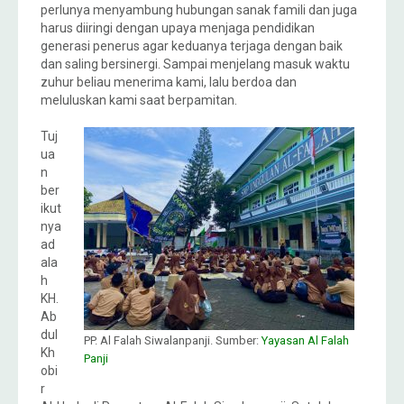
perlunya menyambung hubungan sanak famili dan juga
harus diiringi dengan upaya menjaga pendidikan
generasi penerus agar keduanya terjaga dengan baik
dan saling bersinergi. Sampai menjelang masuk waktu
zuhur beliau menerima kami, lalu berdoa dan
meluluskan kami saat berpamitan.
Tuj
ua
n
ber
ikut
nya
ad
ala
h
KH.
Ab
dul
PP. Al Falah Siwalanpanji. Sumber:
Yayasan Al Falah
Kh
Panji
obi
r