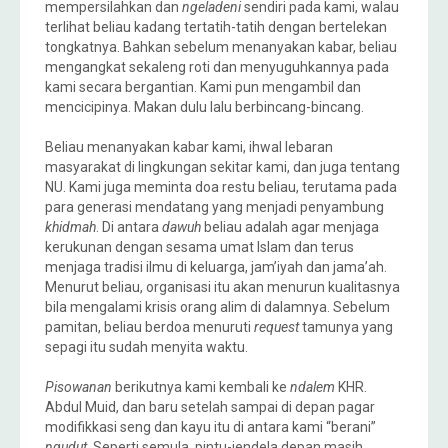
mempersilahkan dan
ngeladeni
sendiri pada kami, walau
terlihat beliau kadang tertatih-tatih dengan bertelekan
tongkatnya. Bahkan sebelum menanyakan kabar, beliau
mengangkat sekaleng roti dan menyuguhkannya pada
kami secara bergantian. Kami pun mengambil dan
mencicipinya. Makan dulu lalu berbincang-bincang.
Beliau menanyakan kabar kami, ihwal lebaran
masyarakat di lingkungan sekitar kami, dan juga tentang
NU. Kami juga meminta doa restu beliau, terutama pada
para generasi mendatang yang menjadi penyambung
khidmah
. Di antara
dawuh
beliau adalah agar menjaga
kerukunan dengan sesama umat Islam dan terus
menjaga tradisi ilmu di keluarga, jam’iyah dan jama’ah.
Menurut beliau, organisasi itu akan menurun kualitasnya
bila mengalami krisis orang alim di dalamnya. Sebelum
pamitan, beliau berdoa menuruti
request
tamunya yang
sepagi itu sudah menyita waktu.
Pisowanan
berikutnya kami kembali ke
ndalem
KHR.
Abdul Muid, dan baru setelah sampai di depan pagar
modifikkasi seng dan kayu itu di antara kami “berani”
ngudut
. Seperti semula, pintu-jendela depan masih