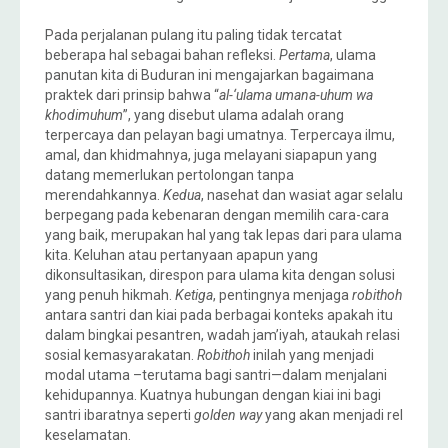
Pada perjalanan pulang itu paling tidak tercatat
beberapa hal sebagai bahan refleksi.
Pertama
, ulama
panutan kita di Buduran ini mengajarkan bagaimana
praktek dari prinsip bahwa “
al-‘ulama umana-uhum wa
khodimuhum
”, yang disebut ulama adalah orang
terpercaya dan pelayan bagi umatnya. Terpercaya ilmu,
amal, dan khidmahnya, juga melayani siapapun yang
datang memerlukan pertolongan tanpa
merendahkannya.
Kedua
, nasehat dan wasiat agar selalu
berpegang pada kebenaran dengan memilih cara-cara
yang baik, merupakan hal yang tak lepas dari para ulama
kita. Keluhan atau pertanyaan apapun yang
dikonsultasikan, direspon para ulama kita dengan solusi
yang penuh hikmah.
Ketiga
, pentingnya menjaga
robithoh
antara santri dan kiai pada berbagai konteks apakah itu
dalam bingkai pesantren, wadah jam’iyah, ataukah relasi
sosial kemasyarakatan.
Robithoh
inilah yang menjadi
modal utama –terutama bagi santri—dalam menjalani
kehidupannya. Kuatnya hubungan dengan kiai ini bagi
santri ibaratnya seperti
golden way
yang akan menjadi rel
keselamatan.