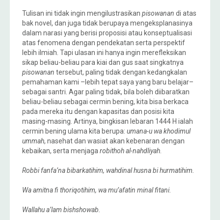
Tulisan ini tidak ingin mengilustrasikan
pisowanan
di atas
bak novel, dan juga tidak berupaya mengeksplanasinya
dalam narasi yang berisi proposisi atau konseptualisasi
atas fenomena dengan pendekatan serta perspektif
lebih ilmiah. Tapi ulasan ini hanya ingin merefleksikan
sikap beliau-beliau para kiai dan gus saat singkatnya
pisowanan
tersebut, paling tidak dengan kedangkalan
pemahaman kami –lebih tepat saya yang baru belajar–
sebagai santri. Agar paling tidak, bila boleh diibaratkan
beliau-beliau sebagai cermin bening, kita bisa berkaca
pada mereka itu dengan kapasitas dan posisi kita
masing-masing. Artinya, bingkisan lebaran 1444 H ialah
cermin bening ulama kita berupa:
umana-u wa khodimul
ummah
, nasehat dan wasiat akan kebenaran dengan
kebaikan, serta menjaga
robithoh al-nahdliyah
.
Robbi fanfa’na bibarkatihim, wahdinal husna bi hurmatihim.
Wa amitna fi thoriqotihim, wa mu’afatin minal fitani.
Wallahu a’lam bishshowab.