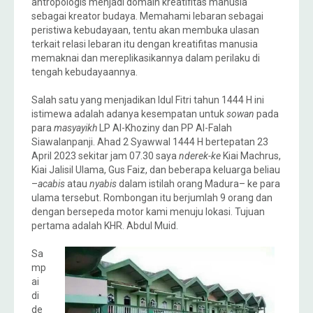
antropologis menjadi domain kreatifitas manusia
sebagai kreator budaya. Memahami lebaran sebagai
peristiwa kebudayaan, tentu akan membuka ulasan
terkait relasi lebaran itu dengan kreatifitas manusia
memaknai dan mereplikasikannya dalam perilaku di
tengah kebudayaannya.
Salah satu yang menjadikan Idul Fitri tahun 1444 H ini
istimewa adalah adanya kesempatan untuk
sowan
pada
para
masyayikh
LP Al-Khoziny dan PP Al-Falah
Siawalanpanji. Ahad 2 Syawwal 1444 H bertepatan 23
April 2023 sekitar jam 07.30 saya
nderek-ke
Kiai Machrus,
Kiai Jalisil Ulama, Gus Faiz, dan beberapa keluarga beliau
–
acabis
atau
nyabis
dalam istilah orang Madura– ke para
ulama tersebut. Rombongan itu berjumlah 9 orang dan
dengan bersepeda motor kami menuju lokasi. Tujuan
pertama adalah KHR. Abdul Muid.
Sa
mp
ai
di
de