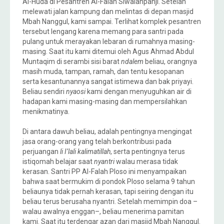
Al-Huda di Pesantren Al-Falah Siwalanpanji. Setelah
melewati jalan kampung dan melintas di depan masjid
Mbah Nanggul, kami sampai. Terlihat komplek pesantren
tersebut lengang karena memang para santri pada
pulang untuk merayakan lebaran di rumahnya masing-
masing. Saat itu kami ditemui oleh Agus Ahmad Abdul
Muntaqim di serambi sisi barat
ndalem
beliau, orangnya
masih muda, tampan, ramah, dan tentu kesopanan
serta kesantunannya sangat istimewa dan bak priyayi.
Beliau sendiri
nyaosi
kami dengan menyuguhkan air di
hadapan kami masing-masing dan mempersilahkan
menikmatinya.
Di antara dawuh beliau, adalah pentingnya mengingat
jasa orang-orang yang telah berkontribusi pada
perjuangan
li I’lali kalimatillah
, serta pentingnya terus
istiqomah belajar saat
nyantri
walau merasa tidak
kerasan. Santri PP Al-Falah Ploso ini menyampaikan
bahwa saat bermukim di pondok Ploso selama 9 tahun
beliaunya tidak pernah kerasan, tapi seiring dengan itu
beliau terus berusaha nyantri. Setelah memimpin doa –
walau awalnya enggan–, beliau menerima pamitan
kami. Saat itu terdengar azan dari masjid Mbah Nanggul.