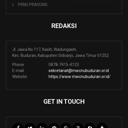
PRNU PRASUNG
REDAKSI
Jl. Jawa No.117, Kasih, Wadungasih,
Kec. Buduran, Kabupaten Sidoarjo, Jawa Timur 61252
Phone:
0878-7415-4123
E-mail:
sekretariat@mwcnubuduran.or.id
Website:
https://www mwcnubuduran.or.id/
GET IN TOUCH