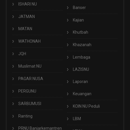
ISHARI NU
Banser
JATMAN
Kajian
MATAN
Khutbah
WATHONAH
Khazanah
JQH
Lembaga
Muslimat NU
LAZISNU
PAGAR NUSA
Laporan
PERGUNU
Keuangan
SARBUMUSI
KOIN NU Peduli
Ranting
LBM
PRNU Banjarkemantren