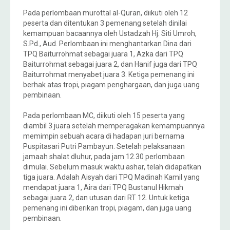
Pada perlombaan murottal al-Quran, diikuti oleh 12
peserta dan ditentukan 3 pemenang setelah dinilai
kemampuan bacaannya oleh Ustadzah Hj. Siti Umroh,
S.Pd., Aud. Perlombaan ini menghantarkan Dina dari
TPQ Baiturrohmat sebagai juara 1, Azka dari TPQ
Baiturrohmat sebagai juara 2, dan Hanif juga dari TPQ
Baiturrohmat menyabet juara 3. Ketiga pemenang ini
berhak atas tropi, piagam penghargaan, dan juga uang
pembinaan.
Pada perlombaan MC, diikuti oleh 15 peserta yang
diambil 3 juara setelah memperagakan kemampuannya
memimpin sebuah acara di hadapan juri bernama
Puspitasari Putri Pambayun. Setelah pelaksanaan
jamaah shalat dluhur, pada jam 12.30 perlombaan
dimulai. Sebelum masuk waktu ashar, telah didapatkan
tiga juara. Adalah Aisyah dari TPQ Madinah Kamil yang
mendapat juara 1, Aira dari TPQ Bustanul Hikmah
sebagai juara 2, dan utusan dari RT 12. Untuk ketiga
pemenang ini diberikan tropi, piagam, dan juga uang
pembinaan.