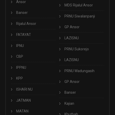
Ansor
MDS Rijalul Ansor
Banser
PRNU Siwalanpanji
Rijalul Ansor
GP Ansor
FATAYAT
LAZISNU
IPNU
PRNU Sukorejo
CBP
LAZISNU
IPPNU
PRNU Wadungasih
KPP
GP Ansor
ISHARI NU
Banser
JATMAN
Kajian
MATAN
Khutbah