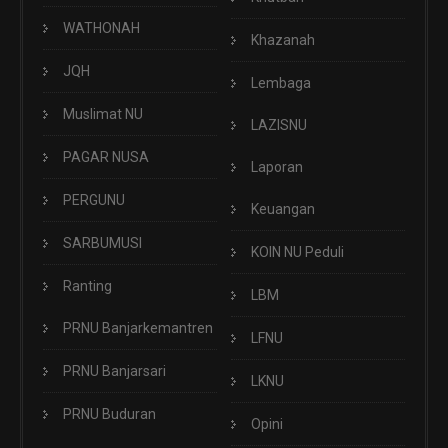
WATHONAH
Khazanah
JQH
Lembaga
Muslimat NU
LAZISNU
PAGAR NUSA
Laporan
PERGUNU
Keuangan
SARBUMUSI
KOIN NU Peduli
Ranting
LBM
PRNU Banjarkemantren
LFNU
PRNU Banjarsari
LKNU
PRNU Buduran
Opini