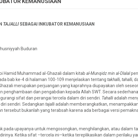
NKUBATOR KEMANUSIAAN
AN
TAJALLI
SEBAGAI INKUBATOR KEMANUSIAAN
husniyyah Buduran
bi Hamid Muhammad al-Ghazali dalam kitab
al-Munqidz min al-Dlalal
pene
ada bab ke-4 di halaman 100-109 menjelaskan tentang
takhalli
,
tahalli
, 
l-Ghazali merupakan perjuangan yang kaprahnya diupayakan oleh seseo
n penghambaan dan pengabdian kepada Allah SWT. Secara sederhan
ngi sifat dan perangai tercela dalam diri sendiri.
Tahalli
adalah meng
diri sendiri. Sedangkan
tajalli
adalah memberangkatkan, menampakkan,
n tersebut bukanlah yang terabsah karena ada berbagai versi pemakn
tak pada upayanya untuk mengosongkan, menghilangkan, atau dalam ta
rinya. Ketika sifat –tercela ini—ketika tereplikasikan dalam perilaku y