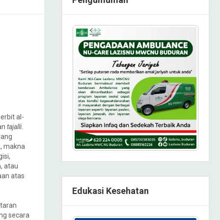
rbit al-
dan
tajalli
.
rang
a, makna
isi,
 atau
aan atas
Edukasi Kesehatan
taran
ang secara