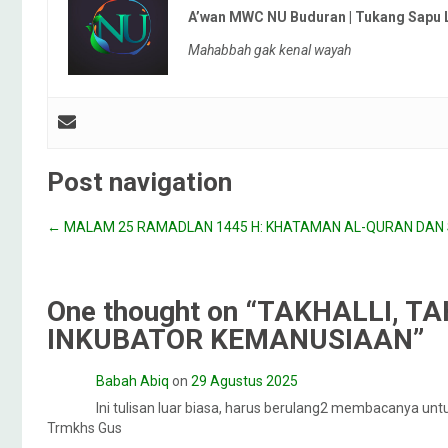
A’wan MWC NU Buduran | Tukang Sapu 
Mahabbah gak kenal wayah
Post navigation
←
MALAM 25 RAMADLAN 1445 H: KHATAMAN AL-QURAN DAN 
One thought on “
TAKHALLI, TA
INKUBATOR KEMANUSIAAN
”
Babah Abiq
on
29 Agustus 2025
Ini tulisan luar biasa, harus berulang2 membacanya u
Trmkhs Gus