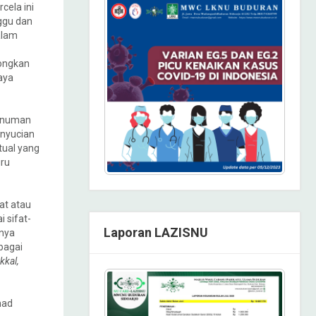
cela ini
ggu dan
alam
ongkan
aya
minuman
enyucian
tual yang
uru
at atau
i sifat-
Laporan LAZISNU
nnya
bagai
kkal,
mad