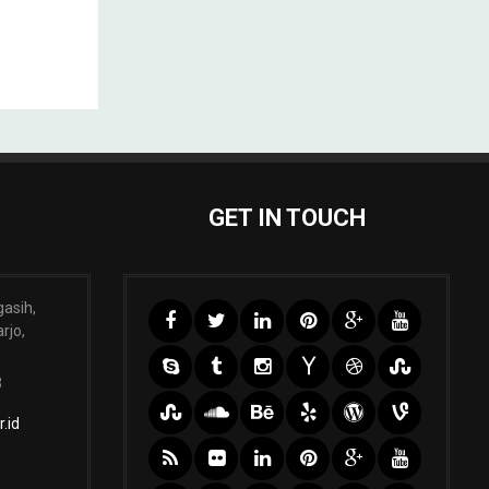
GET IN TOUCH
gasih,
rjo,
3
.id