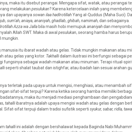
ya, maka itu disebut perangai. Mengapa sifat, watak, atau perangai ter
eorang melakukan
pesulukan
? Karena ketercelaan inilah yang membelen
nya dan upayanya
sowan
ilaa hadlrotillah
Yang al-Quddus (Maha Suci). D
jub
,
sum’ah
,
aniaya
,
ananiyah
,
ghadlab
,
ghibah
,
namimah
, dan sebagainya.
lrotillah Azza wa Jalla
bila masih hobi memupuk
ananiyah
dan menyomb
yalah Allah SWT. Maka di awal
pesulukan
, seorang hamba harus berup
l mungkin.
g manusia itu ibarat wadah atau gelas. Tidak mungkin makanan atau 
h atau gelas yang kotor.
Takhalli
dalam ilustrasi ini berfungsi sebagai p
gi fungsinya sebagai wadah makanan atau minuman. Terapi ritual-spiri
alli
seperti shalat taubat dan istighfar, atau ibadah lain sesuai arahan g
nya terletak pada upaya untuk mengisi, menghiasi, atau menambah sif
dengan sifat-sifat terpuji? Karena ketika seorang hamba memiliki berbaga
peribadatannya, maka itu menjadi mediasi penghambaan dan pengabdia
as,
tahalli
ibaratnya adalah upaya mengisi wadah atau gelas dengan ber
ifat-sifat terpuji dalam tradisi sufistik seperti
syukur, sabar, ridla, tawa
lam
tahalli
ini adalah dengan bershalawat kepada Baginda Nabi Muham