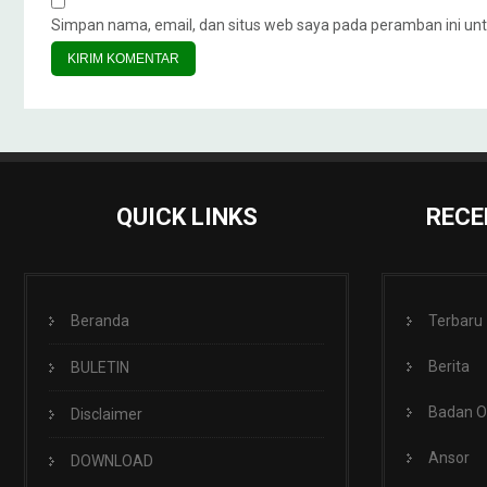
Simpan nama, email, dan situs web saya pada peramban ini unt
QUICK LINKS
RECE
Beranda
Terbaru
Berita
BULETIN
Badan 
Disclaimer
Ansor
DOWNLOAD