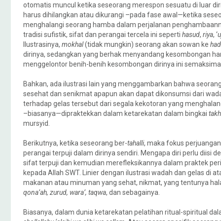
otomatis muncul ketika seseorang merespon sesuatu di luar dirin
harus dihilangkan atau dikurangi –pada fase awal—ketika ses
menghalangi seorang hamba dalam perjalanan penghambaan
tradisi sufistik, sifat dan perangai tercela ini seperti
hasud
,
riya
, ‘
u
Ilustrasinya,
mokhal
(tidak mungkin) seorang akan sowan ke
had
dirinya, sedangkan yang berhak menyandang kesombongan han
menggelontor benih-benih kesombongan dirinya ini semaksima
Bahkan, ada ilustrasi lain yang menggambarkan bahwa seoran
sesehat dan senikmat apapun akan dapat dikonsumsi dari wada
terhadap gelas tersebut dari segala kekotoran yang menghalan
–biasanya—dipraktekkan dalam ketarekatan dalam bingkai
takh
mursyid.
Berikutnya, ketika seseorang ber-
tahalli
, maka fokus perjuangan
perangai terpuji dalam dirinya sendiri. Mengapa diri perlu diisi 
sifat terpuji dan kemudian merefleksikannya dalam praktek 
kepada Allah SWT. Linier dengan ilustrasi wadah dan gelas di at
makanan atau minuman yang sehat, nikmat, yang tentunya halal. S
qona’ah, zurud, wara’, taqwa
, dan sebagainya.
Biasanya, dalam dunia ketarekatan pelatihan ritual-spiritual da