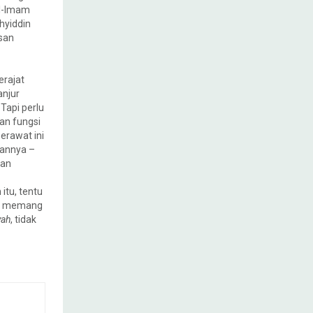
Al-Imam
hyiddin
asan
erajat
anjur
Tapi perlu
an fungsi
erawat ini
bannya –
kan
itu, tentu
n memang
yah
, tidak