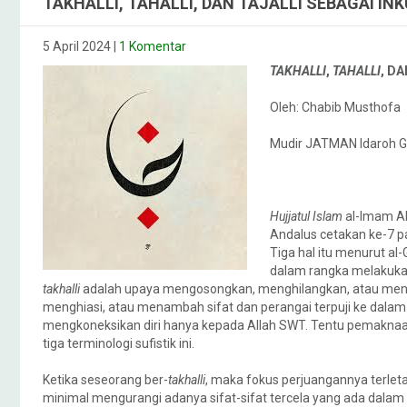
TAKHALLI, TAHALLI, DAN TAJALLI SEBAGAI I
5 April 2024
|
1 Komentar
TAKHALLI
,
TAHALLI
, D
Oleh: Chabib Musthofa
Mudir JATMAN Idaroh G
Hujjatul Islam
al-Imam A
Andalus cetakan ke-7 p
Tiga hal itu menurut a
dalam rangka melakuka
takhalli
adalah upaya mengosongkan, menghilangkan, atau mengura
menghiasi, atau menambah sifat dan perangai terpuji ke dalam 
mengkoneksikan diri hanya kepada Allah SWT. Tentu pemaknaa
tiga terminologi sufistik ini.
Ketika seseorang ber-
takhalli
, maka fokus perjuangannya terle
minimal mengurangi adanya sifat-sifat tercela yang ada dalam di