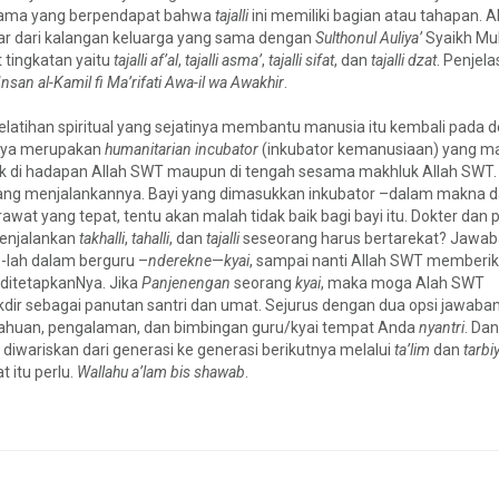
 ulama yang berpendapat bahwa
tajalli
ini memiliki bagian atau tahapan. 
esar dari kalangan keluarga yang sama dengan
Sulthonul Auliya’
Syaikh Mu
t tingkatan yaitu
tajalli af’al
,
tajalli asma’
,
tajalli sifat
, dan
tajalli dzat
. Penjel
Insan al-Kamil fi Ma’rifati Awa-il wa Awakhir
.
atihan spiritual yang sejatinya membantu manusia itu kembali pada d
anya merupakan
humanitarian incubator
(inkubator kemanusiaan) yang m
 baik di hadapan Allah SWT maupun di tengah sesama makhluk Allah SWT. 
 yang menjalankannya. Bayi yang dimasukkan inkubator –dalam makna d
 yang tepat, tentu akan malah tidak baik bagi bayi itu. Dokter dan p
menjalankan
takhalli
,
tahalli
, dan
tajalli
seseorang harus bertarekat? Jawa
n
-lah dalam berguru –
nderekne
—
kyai
, sampai nanti Allah SWT memberi
 ditetapkanNya. Jika
Panjenengan
seorang
kyai
, maka moga Alah SWT
r sebagai panutan santri dan umat. Sejurus dengan dua opsi jawaban 
ahuan, pengalaman, dan bimbingan guru/kyai tempat Anda
nyantri
. Da
diwariskan dari generasi ke generasi berikutnya melalui
ta’lim
dan
tarbi
t itu perlu.
Wallahu a’lam bis shawab
.