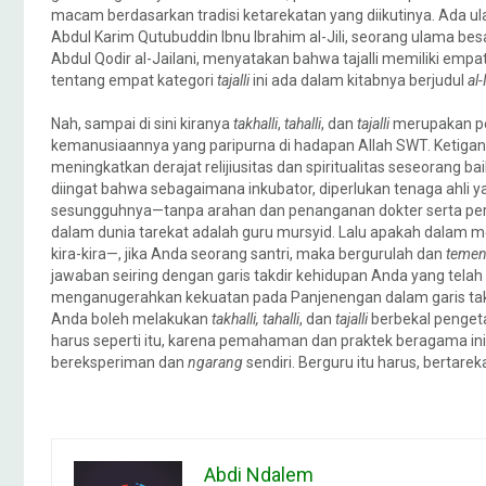
macam berdasarkan tradisi ketarekatan yang diikutinya. Ada
Abdul Karim Qutubuddin Ibnu Ibrahim al-Jili, seorang ulama b
Abdul Qodir al-Jailani, menyatakan bahwa tajalli memiliki empa
tentang empat kategori
tajalli
ini ada dalam kitabnya berjudul
al-
Nah, sampai di sini kiranya
takhalli
,
tahalli
, dan
tajalli
merupakan pel
kemanusiaannya yang paripurna di hadapan Allah SWT. Ketig
meningkatkan derajat relijiusitas dan spiritualitas seseorang
diingat bahwa sebagaimana inkubator, diperlukan tenaga ahli
sesungguhnya—tanpa arahan dan penanganan dokter serta perawat
dalam dunia tarekat adalah guru mursyid. Lalu apakah dalam 
kira-kira—, jika Anda seorang santri, maka bergurulah dan
teme
jawaban seiring dengan garis takdir kehidupan Anda yang telah
menganugerahkan kekuatan pada Panjenengan dalam garis takdi
Anda boleh melakukan
takhalli, tahalli
, dan
tajalli
berbekal penget
harus seperti itu, karena pemahaman dan praktek beragama ini 
bereksperiman dan
ngarang
sendiri. Berguru itu harus, bertareka
Abdi Ndalem