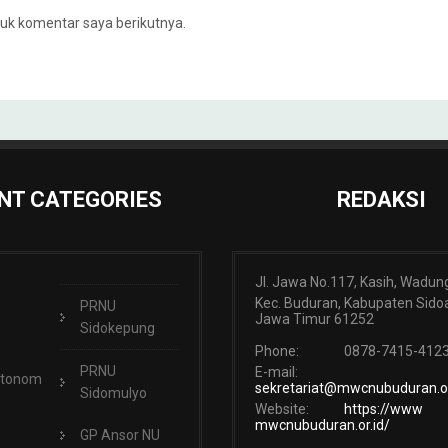
uk komentar saya berikutnya.
NT CATEGORIES
REDAKSI
Jl. Jawa No.117, Kasih, Wadun
Kec. Buduran, Kabupaten Sidoa
PRNU
Jawa Timur 61252
Sidokepung
Phone:
0878-7415-412
PRNU
E-mail:
Otonom
sekretariat@mwcnubuduran.or
Sidomulyo
Website:
https://www
mwcnubuduran.or.id/
GP Ansor NU