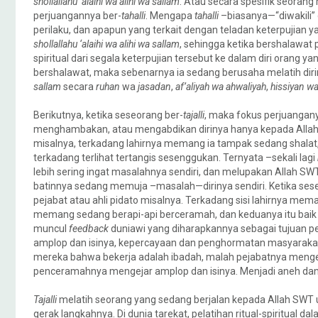
shollallahu ‘alaihi wa alihi wa sallam
. Atau secara spesifik seoran
perjuangannya ber-
tahalli
. Mengapa
tahalli
–biasanya—“diwakili” 
perilaku, dan apapun yang terkait dengan teladan keterpuji
shollallahu ‘alaihi wa alihi wa sallam
, sehingga ketika bershalawat
spiritual dari segala keterpujian tersebut ke dalam diri orang 
bershalawat, maka sebenarnya ia sedang berusaha melatih d
sallam
secara
ruhan
wa
jasadan
,
af’aliyah wa ahwaliyah
,
hissiyan w
Berikutnya, ketika seseorang ber-
tajalli
, maka fokus perjuanga
menghambakan, atau mengabdikan dirinya hanya kepada Allah
misalnya, terkadang lahirnya memang ia tampak sedang shalat
terkadang terlihat tertangis sesenggukan. Ternyata –sekali lagi
lebih sering ingat masalahnya sendiri, dan melupakan Allah S
batinnya sedang memuja –masalah—dirinya sendiri. Ketika ses
pejabat atau ahli pidato misalnya. Terkadang sisi lahirnya me
memang sedang berapi-api berceramah, dan keduanya itu baik s
muncul
feedback
duniawi yang diharapkannya sebagai tujuan 
amplop dan isinya, kepercayaan dan penghormatan masyaraka
mereka bahwa bekerja adalah ibadah, malah pejabatnya menge
penceramahnya mengejar amplop dan isinya. Menjadi aneh da
Tajalli
melatih seorang yang sedang berjalan kepada Allah SWT 
gerak langkahnya. Di dunia tarekat, pelatihan ritual-spiritual da