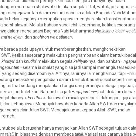
g murid akan diberikan petunjuk khusus oleh guru mursyidnya dalam
dengan membaca shalawat? Rujukan segala sifat, watak, perangai, sik
an yang mengejawantah dalam wujud manusia adalah Baginda Nabi Muh
 pada beliau sejatinya merupakan upaya mengharapkan transfer atau in
yang bershalawat. Melalui bahasa yang lebih sederhana, ketika seseoran
irinya dalam meneladani Baginda Nabi Muhammad
shollallahu ‘alaihi wa al
a ma’nawiyan
, dan
dhohiron wa bathinan
.
nya berada pada upaya untuk memberangkatkan, mengkoneksikan,
 SWT. Ketika seseorang melakukan penghambaan dalam bentuk ibadah
,
khusyu’
dan
khudlu’
melakukan segala
kaifiyah
-nya, dan bahkan –
ngapu
ngapunten
—selama ia shalat yang bisa jadi sampai menangis tersedu-s
WT yang sedang disembahnya. Artinya, lahirnya ia menghamba, tapi –m
eorang melakukan pengabdian dalam bentuk ibadah sosial seperti menj
mang terlihat sedang menjalankan fungsi dan perannya sebagai pejabat, 
erta diperbolehkan. Namun bisa jadi –
ngapunten
—jauh di dalam bena
pengabdiannya.
Feedback
duniawi itu misalnya seperti dukungan, gaji at
t, dan sebagainya. Mengajak bawahan kepada Allah SWT dan meyakin
jar yang selain Allah SWT. Mengajak umat kepada Allah SWT, malah
n remeh.
untuk selalu berusaha hanya menjadikan Allah SWT sebagai tujuan dal
lam
tajalli
ini biasanya dengan membaca
tahlil
. Variasi tata caranya bisa 