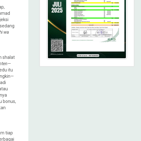
ap,
ammad
jeksi
g sedang
ihi wa
 shalat
nten
—
edu itu
ungkin—
adi
atau
knya
au bonus,
kan
am tiap
berbagai