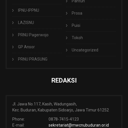
Pantun
IPNU-IPPNU
Prosa
LAZISNU
Puisi
PRNU Pagerwojo
Tokoh
GP Ansor
Uncategorized
PRNU PRASUNG
REDAKSI
Jl. Jawa No.117, Kasih, Wadungasih,
Kec. Buduran, Kabupaten Sidoarjo, Jawa Timur 61252
Phone:
0878-7415-4123
E-mail:
sekretariat@mwcnubuduran.or.id