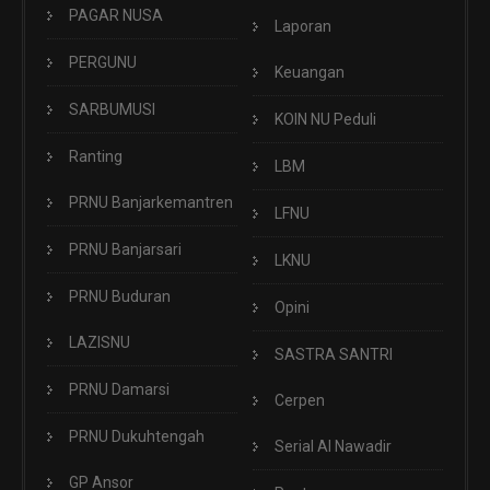
PAGAR NUSA
Laporan
PERGUNU
Keuangan
SARBUMUSI
KOIN NU Peduli
Ranting
LBM
PRNU Banjarkemantren
LFNU
PRNU Banjarsari
LKNU
PRNU Buduran
Opini
LAZISNU
SASTRA SANTRI
PRNU Damarsi
Cerpen
PRNU Dukuhtengah
Serial Al Nawadir
GP Ansor