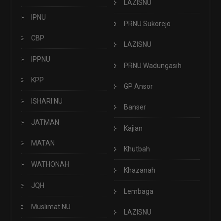
LAZISNU
IPNU
PRNU Sukorejo
CBP
LAZISNU
IPPNU
PRNU Wadungasih
KPP
GP Ansor
ISHARI NU
Banser
JATMAN
Kajian
MATAN
Khutbah
WATHONAH
Khazanah
JQH
Lembaga
Muslimat NU
LAZISNU