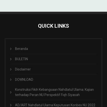
QUICK LINKS
Beranda
BULETIN
Disclaimer
DOWNLOAD
Konstruksi Fikih Kebangsaan Nahdlatul Ulama: Kajian
terhadap Peran NU Perspektif Fiqh Siyasah
AD/ART Nahdlatul Ulama Keputusan Konbes NU 2022