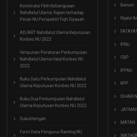
Banser
Konstruksi Fikih Kebangsaan
Nahdlatul Ulama: Kajian terhadap
Rijalul A
Peran NU Perspektif Fiqh Siyasah
FATAYA
AD/ART Nahdlatul Ulama Keputusan
Konbes NU 2022
IPNU
Himpunan Peraturan Perkumpulan
CBP
Nahdlatul Ulama Hasil Konbes NU
2022
IPPNU
Buku Satu Perkumpulan Nahdlatul
KPP
Ulama Keputusan Konbes NU 2022
ISHARI 
Buku Dua Perkumpulan Nahdlatul
Ulama Keputusan Konbes NU 2022
JATMA
Dukuhtengah
MATAN
Form Data Pengurus Ranting NU
WATHO