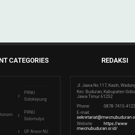
NT CATEGORIES
REDAKSI
Jl. Jawa No.117, Kasih, Wadun
Kec. Buduran, Kabupaten Sidoa
PRNU
Jawa Timur 61252
Sidokepung
Phone:
0878-7415-412
PRNU
E-mail:
Otonom
sekretariat@mwcnubuduran.or
Sidomulyo
Website:
https://www
mwcnubuduran.or.id/
GP Ansor NU