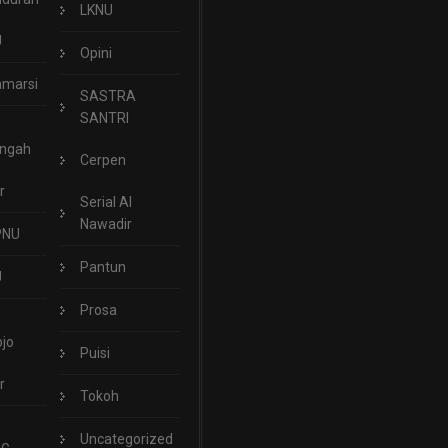
LKNU
U
Opini
marsi
SASTRA
SANTRI
engah
Cerpen
r
Serial Al
Nawadir
PNU
Pantun
U
Prosa
jo
Puisi
r
Tokoh
Uncategorized