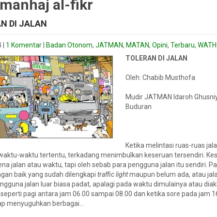
 manhaj al-fikr
N DI JALAN
4
|
1 Komentar
|
Badan Otonom
,
JATMAN
,
MATAN
,
Opini
,
Terbaru
,
WATH
TOLERAN DI JALAN
Oleh: Chabib Musthofa
Mudir JATMAN Idaroh Ghusni
Buduran
Ketika melintasi ruas-ruas jal
waktu-waktu tertentu, terkadang menimbulkan keseruan tersendiri. Kes
na jalan atau waktu, tapi oleh sebab para pengguna jalan itu sendiri. P
gan baik yang sudah dilengkapi
traffic light
maupun belum ada, atau jal
gguna jalan luar biasa padat, apalagi pada waktu dimulainya atau diak
seperti pagi antara jam 06.00 sampai 08.00 dan ketika sore pada jam 1
rap menyuguhkan berbagai…