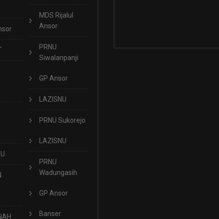
MDS Rijalul
Ansor
nsor
PRNU
T
Siwalanpanji
GP Ansor
LAZISNU
PRNU Sukorejo
LAZISNU
NU
PRNU
Wadungasih
N
GP Ansor
Banser
NAH