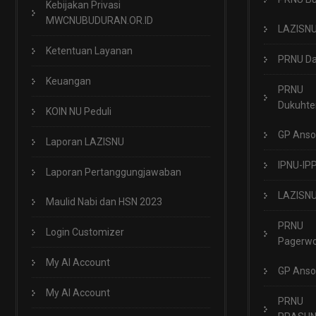
Kebijakan Privasi
MWCNUBUDURAN.OR.ID
LAZISN
Ketentuan Layanan
PRNU Da
Keuangan
PRNU
Dukuht
KOIN NU Peduli
GP Anso
Laporan LAZISNU
IPNU-IP
Laporan Pertanggungjawaban
LAZISN
Maulid Nabi dan HSN 2023
PRNU
Login Customizer
Pagerwo
My AI Account
GP Anso
My AI Account
PRNU