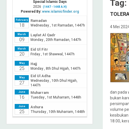
Tag:
TOLERA
4 Mei 202
dan pada 
bukan kare
persimpan
volume pen
kesibukan 
18.00, ke