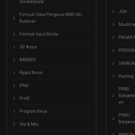
Siwalanpanji
JQH
Formulir Data Pengurus MWC NU
Buduran
Muslima
Formulir Input Berita
PAGAR 
GP Ansor
PERGUN
BANSER
SARBUM
Rijalul Ansor
Ranting
IPNU
PRNU
Banjark
Profil
en
Program Kerja
PRNU
Banjarsa
Visi & Misi
PRNU B