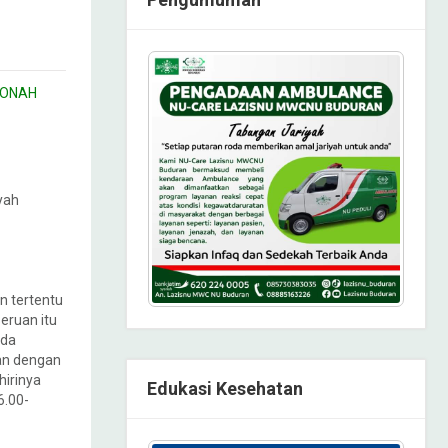
ONAH
yah
an tertentu
eruan itu
ada
an dengan
hirinya
Edukasi Kesehatan
6.00-