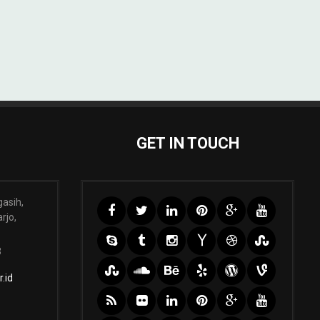
GET IN TOUCH
gasih,
rjo,
3
.id