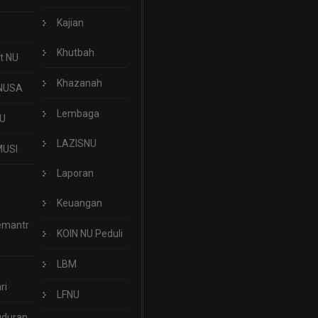
Kajian
Khutbah
t NU
Khazanah
NUSA
Lembaga
U
LAZISNU
USI
Laporan
Keuangan
emantr
KOIN NU Peduli
LBM
ri
LFNU
uduran