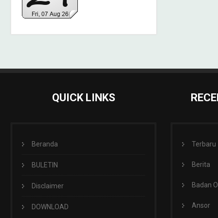
QUICK LINKS
RECE
Beranda
Terbaru
Berita
BULETIN
Badan 
Disclaimer
Ansor
DOWNLOAD