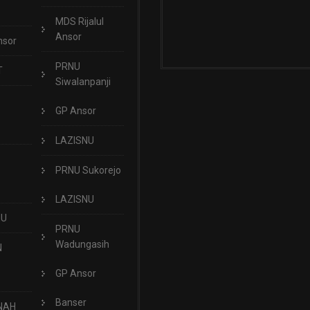
MDS Rijalul
Ansor
nsor
PRNU
T
Siwalanpanji
GP Ansor
LAZISNU
PRNU Sukorejo
LAZISNU
NU
PRNU
Wadungasih
N
GP Ansor
Banser
NAH