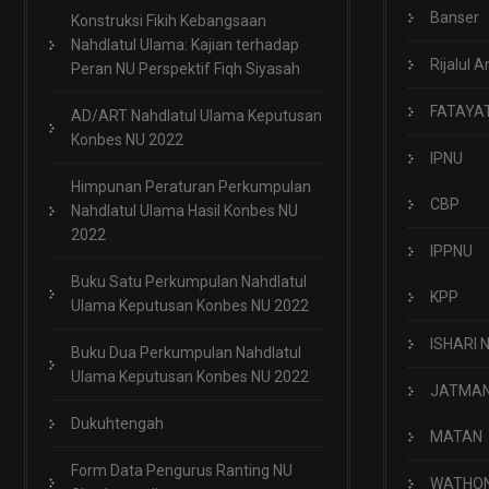
Banser
Konstruksi Fikih Kebangsaan
Nahdlatul Ulama: Kajian terhadap
Rijalul A
Peran NU Perspektif Fiqh Siyasah
FATAYA
AD/ART Nahdlatul Ulama Keputusan
Konbes NU 2022
IPNU
Himpunan Peraturan Perkumpulan
CBP
Nahdlatul Ulama Hasil Konbes NU
2022
IPPNU
Buku Satu Perkumpulan Nahdlatul
KPP
Ulama Keputusan Konbes NU 2022
ISHARI 
Buku Dua Perkumpulan Nahdlatul
Ulama Keputusan Konbes NU 2022
JATMA
Dukuhtengah
MATAN
Form Data Pengurus Ranting NU
WATHO