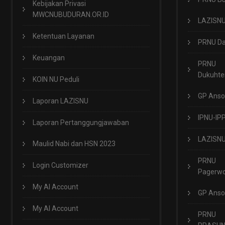
Kebijakan Privasi
MWCNUBUDURAN.OR.ID
LAZISN
Ketentuan Layanan
PRNU Da
Keuangan
PRNU
Dukuht
KOIN NU Peduli
GP Anso
Laporan LAZISNU
IPNU-IP
Laporan Pertanggungjawaban
LAZISN
Maulid Nabi dan HSN 2023
PRNU
Login Customizer
Pagerwo
My AI Account
GP Anso
My AI Account
PRNU