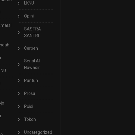
LKNU
U
Opini
marsi
SASTRA
SANTRI
engah
Cerpen
r
Serial Al
Nawadir
PNU
Pantun
U
Prosa
jo
Puisi
r
Tokoh
Uncategorized