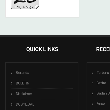
QUICK LINKS
RECE
Beranda
Terbaru
Berita
BULETIN
Badan 
Disclaimer
Ansor
DOWNLOAD