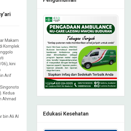
y’ari
gar Makam
di Komplek
nggolo
ti
06), kini
n
n Arif
 Singonoto
). Kedua
leh Ahmad
Edukasi Kesehatan
bin Ali Al