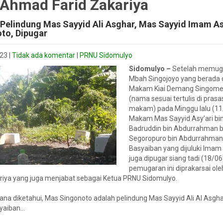
 Ahmad Farid Zakariya
elindung Mas Sayyid Ali Asghar, Mas Sayyid Imam As
to, Dipugar
023
|
Tidak ada komentar
|
PRNU Sidomulyo
Sidomulyo –
Setelah memu
Mbah Singojoyo yang berada 
Makam Kiai Demang Singome
(nama sesuai tertulis di prasas
makam) pada Minggu lalu (11/
Makam Mas Sayyid Asy’ari bi
Badruddin bin Abdurrahman bi
Segoropuro bin Abdurrahman
Basyaiban yang dijuluki Imam
juga dipugar siang tadi (18/06
pemugaran ini diprakarsai o
ariya yang juga menjabat sebagai Ketua PRNU Sidomulyo.
a diketahui, Mas Singonoto adalah pelindung Mas Sayyid Ali Al Asghar 
yaiban…