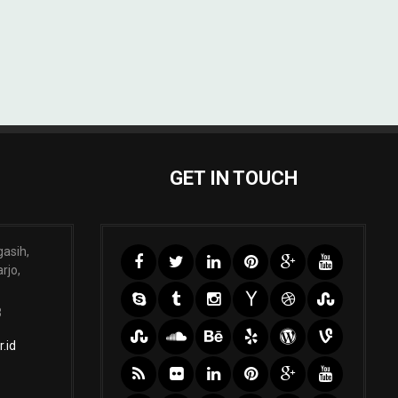
GET IN TOUCH
gasih,
rjo,
3
.id