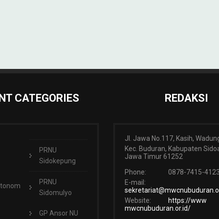
NT CATEGORIES
REDAKSI
Jl. Jawa No.117, Kasih, Wadun
Kec. Buduran, Kabupaten Sidoa
PRNU
Jawa Timur 61252
Sidokepung
Phone:
0878-7415-412
PRNU
E-mail:
Otonom
sekretariat@mwcnubuduran.or
Sidomulyo
Website:
https://www
mwcnubuduran.or.id/
GP Ansor NU