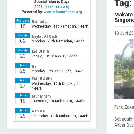
Tag:
Makam P
Singono
18 Juni 2
Farid Zak
Sebagaiman
Akbar Bas