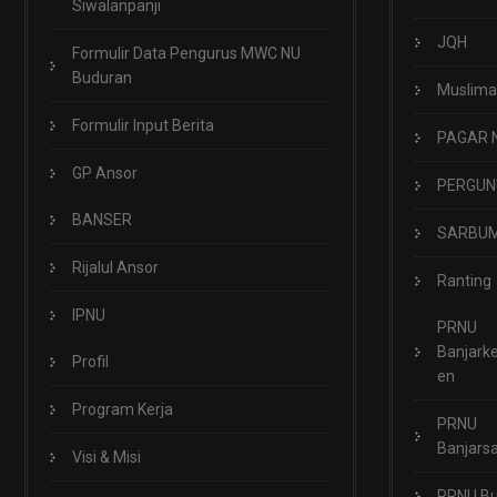
Siwalanpanji
JQH
Formulir Data Pengurus MWC NU
Buduran
Muslima
Formulir Input Berita
PAGAR 
GP Ansor
PERGUN
BANSER
SARBUM
Rijalul Ansor
Ranting
IPNU
PRNU
Banjark
Profil
en
Program Kerja
PRNU
Banjarsa
Visi & Misi
PRNU B