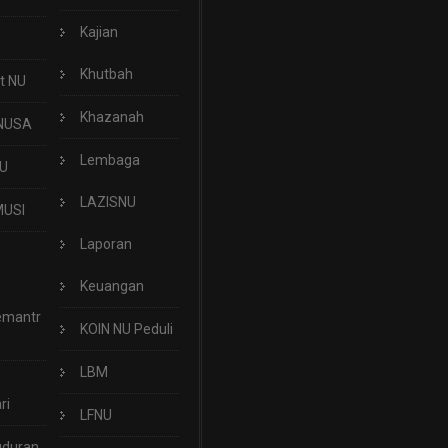
Kajian
Khutbah
t NU
Khazanah
NUSA
Lembaga
U
LAZISNU
USI
Laporan
Keuangan
emantr
KOIN NU Peduli
LBM
ri
LFNU
uduran