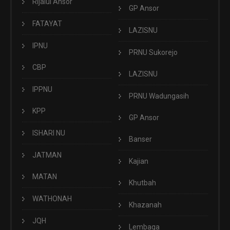
Rijalul Ansor
GP Ansor
FATAYAT
LAZISNU
IPNU
PRNU Sukorejo
CBP
LAZISNU
IPPNU
PRNU Wadungasih
KPP
GP Ansor
ISHARI NU
Banser
JATMAN
Kajian
MATAN
Khutbah
WATHONAH
Khazanah
JQH
Lembaga