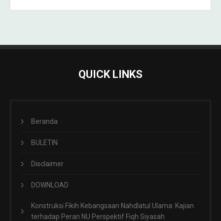
QUICK LINKS
Beranda
BULETIN
Disclaimer
DOWNLOAD
Konstruksi Fikih Kebangsaan Nahdlatul Ulama: Kajian
terhadap Peran NU Perspektif Fiqh Siyasah