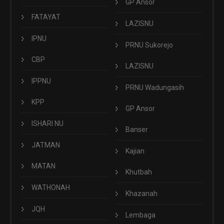
GP Ansor
FATAYAT
LAZISNU
IPNU
PRNU Sukorejo
CBP
LAZISNU
IPPNU
PRNU Wadungasih
KPP
GP Ansor
ISHARI NU
Banser
JATMAN
Kajian
MATAN
Khutbah
WATHONAH
Khazanah
JQH
Lembaga