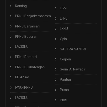
Ranting
LBM
PRNU Banjarkemantren
LFNU
PRNU Banjarsari
LKNU
PRNU Buduran
Opini
LAZISNU
SASTRA SANTRI
PRNU Damarsi
Cerpen
PRNU Dukuhtengah
Serial Al Nawadir
GP Ansor
Pantun
IPNU-IPPNU
Prosa
LAZISNU
Puisi