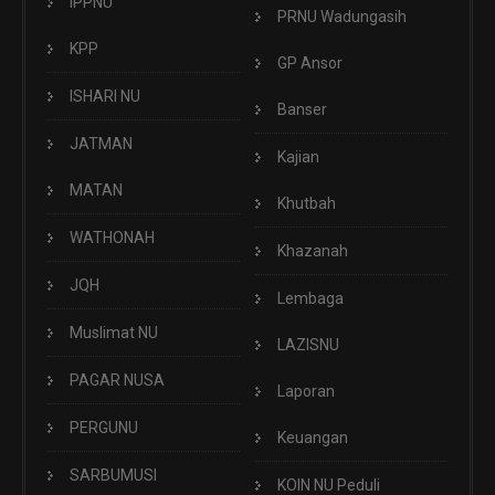
IPPNU
PRNU Wadungasih
KPP
GP Ansor
ISHARI NU
Banser
JATMAN
Kajian
MATAN
Khutbah
WATHONAH
Khazanah
JQH
Lembaga
Muslimat NU
LAZISNU
PAGAR NUSA
Laporan
PERGUNU
Keuangan
SARBUMUSI
KOIN NU Peduli