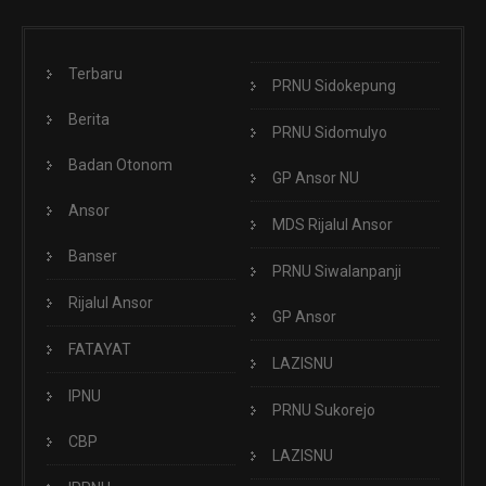
Terbaru
PRNU Sidokepung
Berita
PRNU Sidomulyo
Badan Otonom
GP Ansor NU
Ansor
MDS Rijalul Ansor
Banser
PRNU Siwalanpanji
Rijalul Ansor
GP Ansor
FATAYAT
LAZISNU
IPNU
PRNU Sukorejo
CBP
LAZISNU