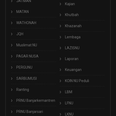
JATMAN
Kajian
MATAN
Khutbah
WATHONAH
Khazanah
JQH
Lembaga
Muslimat NU
LAZISNU
PAGAR NUSA
Laporan
PERGUNU
Keuangan
SARBUMUSI
KOIN NU Peduli
Ranting
LBM
PRNU Banjarkemantren
LFNU
PRNU Banjarsari
LKNU