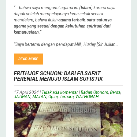
“… bahwa saya menganut agama ini (
Islam
) karena saya
dapati setelah mempelajarinya lama sekali secara
mendalam, bahwa itulah
agama terbaik
,
satu-satunya
agama yang sesuai dengan kebutuhan spiritual dari
kemanusiaan
.”
“Saya bertemu dengan pendapat Mill , Huxley [Sir Jullian…
READ MORE
FRITHJOF SCHUON: DARI FILSAFAT
PERENIAL MENUJU ISLAM SUFISTIK
17 April 2024
|
Tidak ada komentar
|
Badan Otonom
,
Berita
,
JATMAN
,
MATAN
,
Opini
,
Terbaru
,
WATHONAH