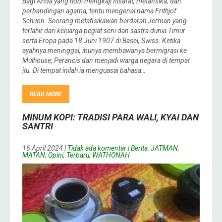
Bagi Anda yang hobi mengkaji filsafat, metafisika, dan
perbandingan agama, tentu mengenal nama Frithjof
Schuon. Seorang metafisikawan berdarah Jerman yang
terlahir dari keluarga pegiat seni dan sastra dunia Timur
serta Eropa pada 18 Juni 1907 di Basel, Swiss. Ketika
ayahnya meninggal, ibunya membawanya bermigrasi ke
Mulhouse, Perancis dan menjadi warga negara di tempat
itu. Di tempat inilah ia menguasai bahasa…
READ MORE
MINUM KOPI: TRADISI PARA WALI, KYAI DAN
SANTRI
16 April 2024
|
Tidak ada komentar
|
Berita
,
JATMAN
,
MATAN
,
Opini
,
Terbaru
,
WATHONAH