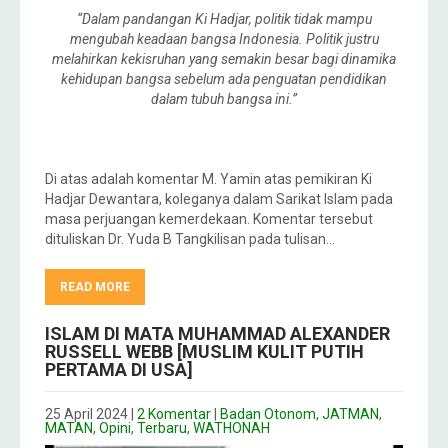
“Dalam pandangan Ki Hadjar, politik tidak mampu
mengubah keadaan bangsa Indonesia. Politik justru
melahirkan kekisruhan yang semakin besar bagi dinamika
kehidupan bangsa sebelum ada penguatan pendidikan
dalam tubuh bangsa ini.”
Di atas adalah komentar M. Yamin atas pemikiran Ki
Hadjar Dewantara, koleganya dalam Sarikat Islam pada
masa perjuangan kemerdekaan. Komentar tersebut
dituliskan Dr. Yuda B Tangkilisan pada tulisan…
READ MORE
ISLAM DI MATA MUHAMMAD ALEXANDER
RUSSELL WEBB [MUSLIM KULIT PUTIH
PERTAMA DI USA]
25 April 2024
|
2 Komentar
|
Badan Otonom
,
JATMAN
,
MATAN
,
Opini
,
Terbaru
,
WATHONAH