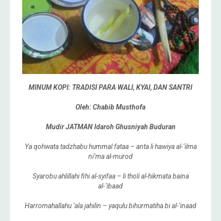
MINUM KOPI: TRADISI PARA WALI, KYAI, DAN SANTRI
Oleh: Chabib Musthofa
Mudir JATMAN Idaroh Ghusniyah Buduran
Ya qohwata tadzhabu hummal fataa – anta li hawiya al-‘ilma
ni’ma al-murod
Syarobu ahlillahi fihi al-syifaa – li tholi al-hikmata baina
al-‘ibaad
Harromahallahu ‘ala jahilin – yaqulu bihurmatiha bi al-‘inaad