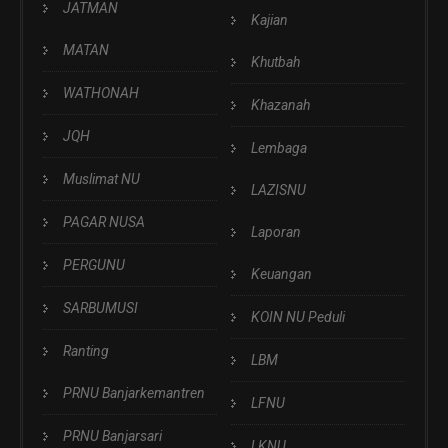
JATMAN
Kajian
MATAN
Khutbah
WATHONAH
Khazanah
JQH
Lembaga
Muslimat NU
LAZISNU
PAGAR NUSA
Laporan
PERGUNU
Keuangan
SARBUMUSI
KOIN NU Peduli
Ranting
LBM
PRNU Banjarkemantren
LFNU
PRNU Banjarsari
LKNU