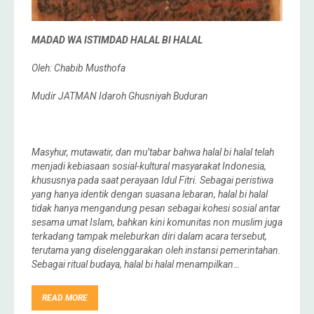
MADAD WA ISTIMDAD HALAL BI HALAL
Oleh: Chabib Musthofa
Mudir JATMAN Idaroh Ghusniyah Buduran
Masyhur
,
mutawatir
, dan
mu’tabar
bahwa
halal bi halal
telah
menjadi kebiasaan sosial-kultural masyarakat Indonesia,
khususnya pada saat perayaan Idul Fitri. Sebagai peristiwa
yang hanya identik dengan suasana lebaran,
halal bi halal
tidak hanya mengandung pesan sebagai kohesi sosial antar
sesama umat Islam, bahkan kini komunitas non muslim juga
terkadang tampak meleburkan diri dalam acara tersebut,
terutama yang diselenggarakan oleh instansi pemerintahan.
Sebagai ritual budaya,
halal bi halal
menampilkan…
READ MORE