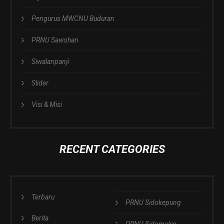
Pengurus MWCNU Buduran
PRNU Sawohan
Siwalanpanji
Slider
Visi & Misi
RECENT CATEGORIES
Terbaru
PRNU Sidokepung
Berita
PRNU Sidomulyo