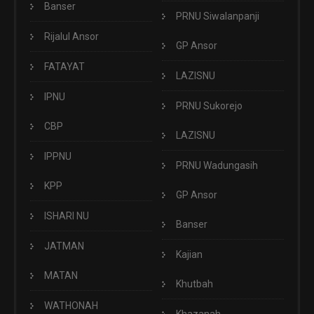
Banser
PRNU Siwalanpanji
Rijalul Ansor
GP Ansor
FATAYAT
LAZISNU
IPNU
PRNU Sukorejo
CBP
LAZISNU
IPPNU
PRNU Wadungasih
KPP
GP Ansor
ISHARI NU
Banser
JATMAN
Kajian
MATAN
Khutbah
WATHONAH
Khazanah