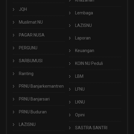
JQH
Lembaga
Muslimat NU
LAZISNU
PAGAR NUSA
Laporan
PERGUNU
Keuangan
SARBUMUSI
KOIN NU Peduli
Ranting
LBM
PRNU Banjarkemantren
LFNU
PRNU Banjarsari
LKNU
PRNU Buduran
Opini
LAZISNU
SASTRA SANTRI