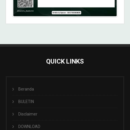
QUICK LINKS
Beranda
BULETIN
Disclaimer
DOWNLOAD