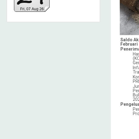
Saldo Ak
Februari
Penerima
Has
(K
Ger
Inf
Tr
Kon
PR
Ju
Pe
Bu
20
Pengelua
Pe
Pr