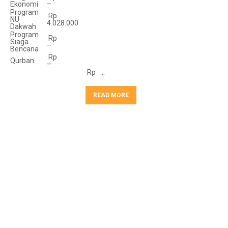
Ekonomi
–
Program
Rp
NU
4.028.000
Dakwah
Program
Rp
Siaga
–
Bencana
Rp
Qurban
–
Rp …
READ MORE