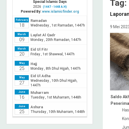
Tag:
Laporan
9 Mei 202
Saldo Akh
Penerima
Has
Kon
Jum