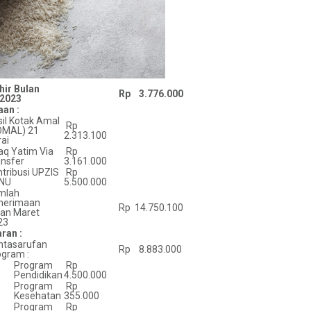
hir Bulan
Rp 3.776.000
 2023
an :
il Kotak Amal
Rp
OMAL) 21
2.313.100
ai
aq Yatim Via
Rp
ansfer
3.161.000
tribusi UPZIS
Rp
NU
5.500.000
mlah
nerimaan
Rp 14.750.100
lan Maret
23
ran :
ntasarufan
Rp 8.883.000
ogram :
Program
Rp
Pendidikan
4.500.000
Program
Rp
Kesehatan
355.000
Program
Rp