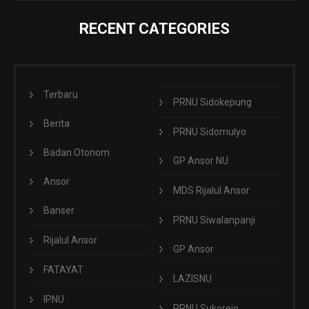
RECENT CATEGORIES
Terbaru
PRNU Sidokepung
Berita
PRNU Sidomulyo
Badan Otonom
GP Ansor NU
Ansor
MDS Rijalul Ansor
Banser
PRNU Siwalanpanji
Rijalul Ansor
GP Ansor
FATAYAT
LAZISNU
IPNU
PRNU Sukorejo