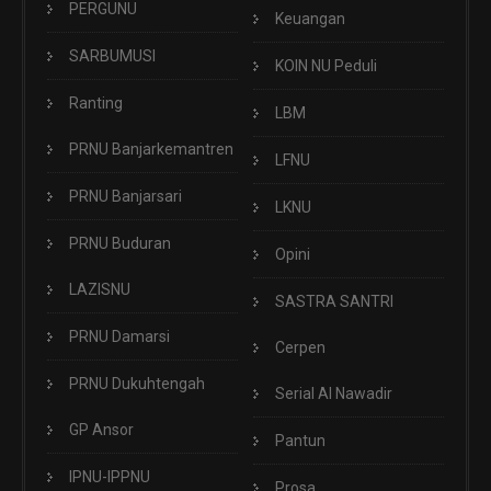
PERGUNU
Keuangan
SARBUMUSI
KOIN NU Peduli
Ranting
LBM
PRNU Banjarkemantren
LFNU
PRNU Banjarsari
LKNU
PRNU Buduran
Opini
LAZISNU
SASTRA SANTRI
PRNU Damarsi
Cerpen
PRNU Dukuhtengah
Serial Al Nawadir
GP Ansor
Pantun
IPNU-IPPNU
Prosa