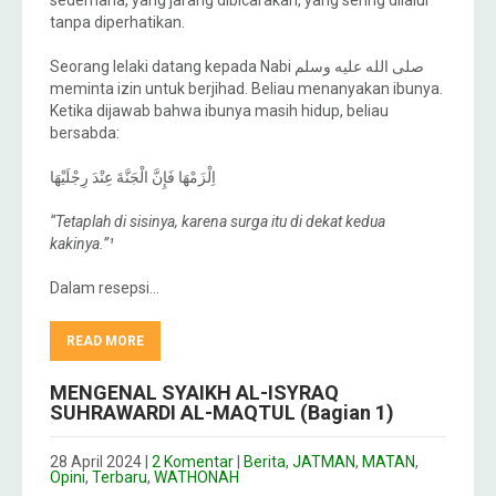
tanpa diperhatikan.
Seorang lelaki datang kepada Nabi صلى الله عليه وسلم
meminta izin untuk berjihad. Beliau menanyakan ibunya.
Ketika dijawab bahwa ibunya masih hidup, beliau
bersabda:
اِلْزَمْهَا فَإِنَّ الْجَنَّةَ عِنْدَ رِجْلَيْهَا
“Tetaplah di sisinya, karena surga itu di dekat kedua
kakinya.”¹
Dalam resepsi…
READ MORE
MENGENAL SYAIKH AL-ISYRAQ
SUHRAWARDI AL-MAQTUL (Bagian 1)
28 April 2024
|
2 Komentar
|
Berita
,
JATMAN
,
MATAN
,
Opini
,
Terbaru
,
WATHONAH