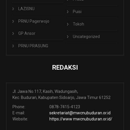
LAZISNU
Puisi
PRNU Pagerwojo
Tokoh
GP Ansor
Uncategorized
PRNU PRASUNG
REDAKSI
Jl. Jawa No.117, Kasih, Wadungasih,
Kec. Buduran, Kabupaten Sidoarjo, Jawa Timur 61252
Phone:
0878-7415-4123
E-mail:
sekretariat@mwcnubuduran.or.id
Website:
https://www mwcnubuduran.or.id/